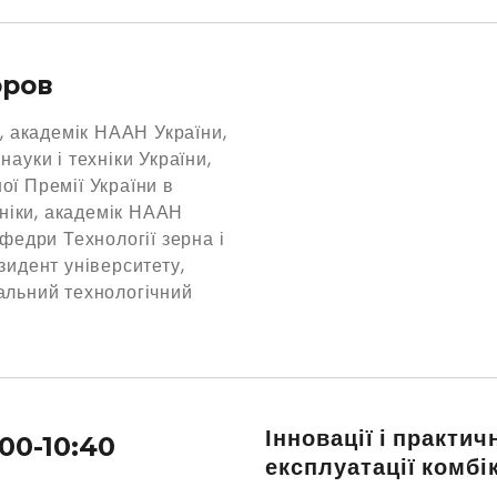
оров
к, академік НААН України,
науки і техніки України,
ї Премії України в
ехніки, академік НААН
афедри Технології зерна і
зидент університету,
альний технологічний
Інновації і практич
:00-10:40
експлуатації комбі