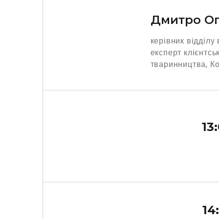
Дмитро О
керівник відділу
експерт клієнтсь
тваринництва, К
13
14