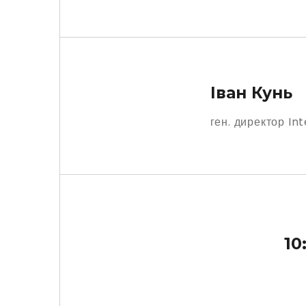
Іван Кунь
ген. директор I
10