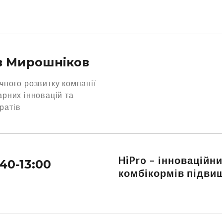
в Мирошніков
ічного розвитку компанії
рарних інновацій та
ратів
HiPro – інноваційн
:40-13:00
комбікормів підвищ