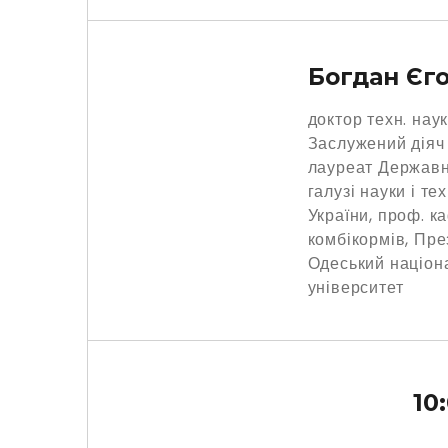
Богдан Єг
доктор техн. нау
Заслужений діяч 
лауреат Державно
галузі науки і т
України, проф. к
комбікормів, Пре
Одеський націон
університет
10