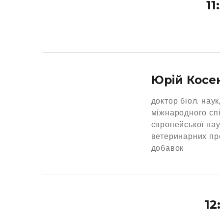
11
Юрій Косе
доктор біол. наук
міжнародного сп
європейської нау
ветеринарних пр
добавок
12