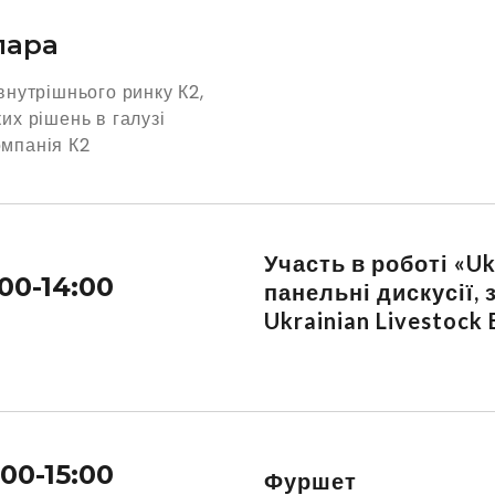
пара
 внутрішнього ринку К2,
ких рішень в галузі
омпанія К2
Участь в роботі «Uk
:00-14:00
панельні дискусії,
Ukrainian Livestock
:00-15:00
Фуршет