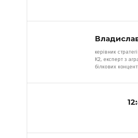
Владисла
керівник стратег
К2, експерт з аг
білкових концент
12