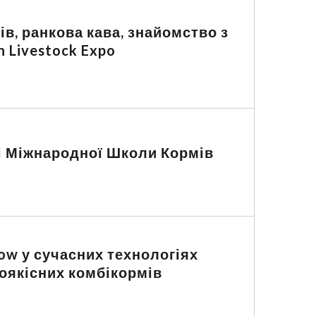
ів, ранкова кава, знайомство з
 Livestock Expo
іїі Міжнародної Школи Кормів
how у сучасних технологіях
оякісних комбікормів