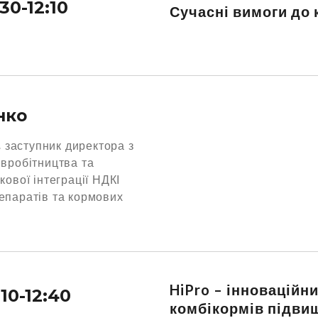
:30-12:10
Сучасні вимоги до
нко
, заступник директора з
івробітництва та
кової інтеграції НДКІ
епаратів та кормових
HiPro – інноваційн
:10-12:40
комбікормів підвищ